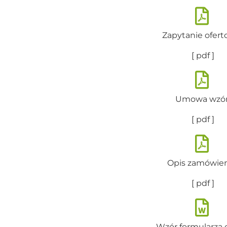
Zapytanie ofer
[ pdf ]
Umowa wzó
[ pdf ]
Opis zamówien
[ pdf ]
Wzór formularza o