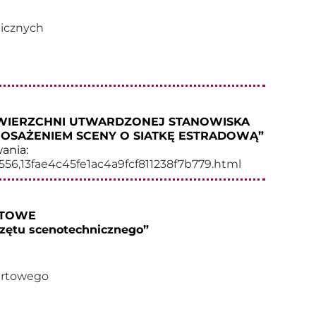
icznych
WIERZCHNI UTWARDZONEJ STANOWISKA
OSAŻENIEM SCENY O SIATKĘ ESTRADOWĄ”
ania:
4556,13fae4c45fe1ac4a9fcf811238f7b779.html
RTOWE
zętu scenotechnicznego”
ertowego