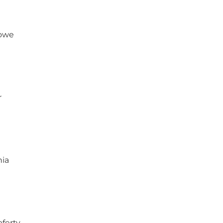
towe
r
ia
ferty