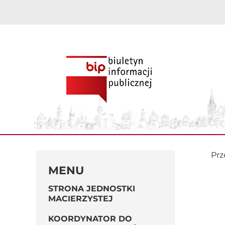
Przejdź
treści
do
zawartości
Prz
MENU
STRONA JEDNOSTKI
MACIERZYSTEJ
KOORDYNATOR DO