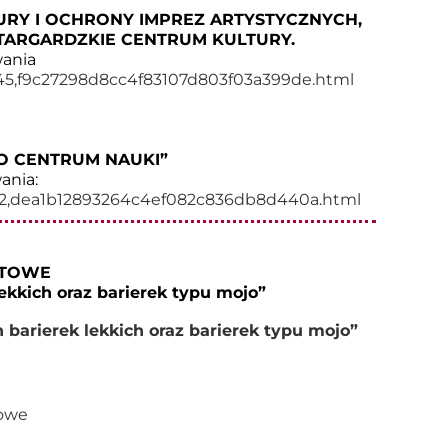
RY I OCHRONY IMPREZ ARTYSTYCZNYCH,
ARGARDZKIE CENTRUM KULTURY.
wania
9245,f9c27298d8cc4f83107d803f03a399de.html
O CENTRUM NAUKI”
ania:
9462,dea1b12893264c4ef082c836db8d440a.html
RTOWE
kkich oraz barierek typu mojo”
barierek lekkich oraz barierek typu mojo”
towe