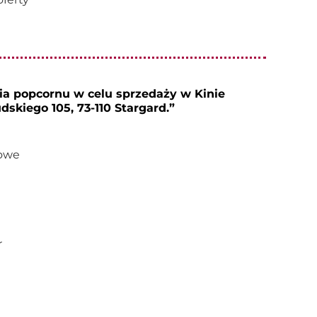
a popcornu w celu sprzedaży w Kinie
dskiego 105, 73-110 Stargard.”
towe
r