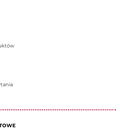
duktów
tania
RTOWE